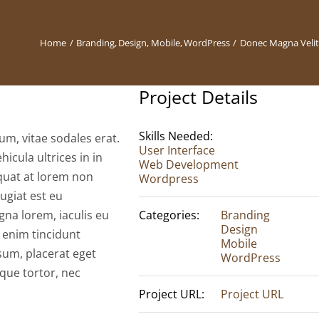
Home
Branding
Design
Mobile
WordPress
Donec Magna Velit
Project Details
Skills Needed:
um, vitae sodales erat.
User Interface
hicula ultrices in in
Web Development
equat at lorem non
Wordpress
ugiat est eu
na lorem, iaculis eu
Categories:
Branding
Design
e enim tincidunt
Mobile
sum, placerat eget
WordPress
sque tortor, nec
Project URL:
Project URL