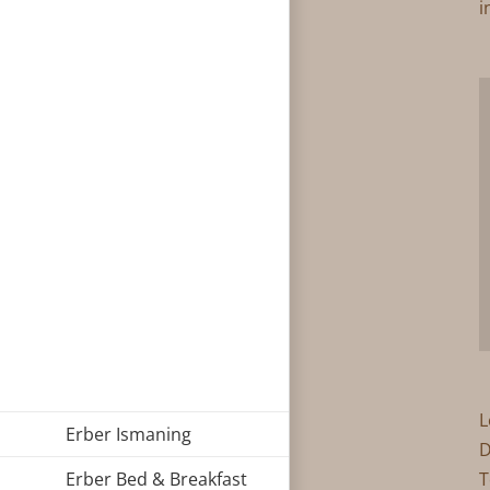
i
L
Erber Ismaning
D
Erber Bed & Breakfast
T