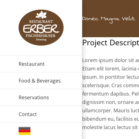
Skip
to
Donec Magna Velit
content
Project Descrip
Lorem ipsum dolor sit am
Restaurant
Etiam elit lorem, lacinia 
ipsum. In porttitor lect
Food & Beverages
scelerisque. Cras commod
fermentum dapibus. Pell
Reservations
dignissim non, ornare ac
ullamcorper. Mauris luct
Contact
bibendum eu, facilisis eu
molestie lacus lectus si