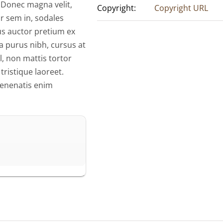
. Donec magna velit,
Copyright:
Copyright URL
or sem in, sodales
us auctor pretium ex
la purus nibh, cursus at
sl, non mattis tortor
tristique laoreet.
 venenatis enim