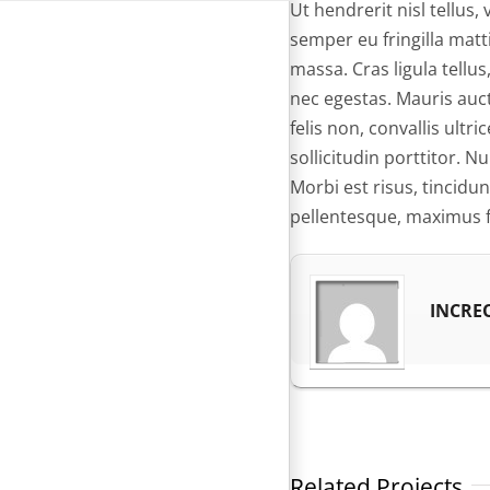
Ut hendrerit nisl tellus
semper eu fringilla matt
massa. Cras ligula tell
nec egestas. Mauris auct
felis non, convallis ultr
sollicitudin porttitor. N
Morbi est risus, tincidun
pellentesque, maximus fa
INCRE
Related Projects