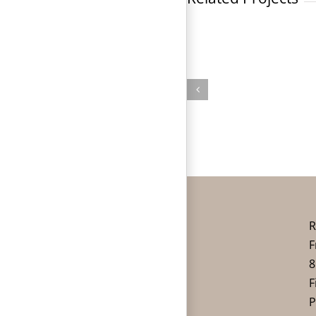
R
F
8
F
P