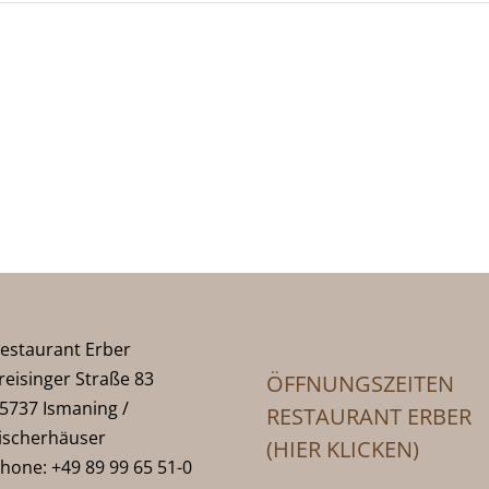
estaurant Erber
reisinger Straße 83
ÖFFNUNGSZEITEN
5737 Ismaning /
RESTAURANT ERBER
ischerhäuser
(HIER KLICKEN)
hone: +49 89 99 65 51-0