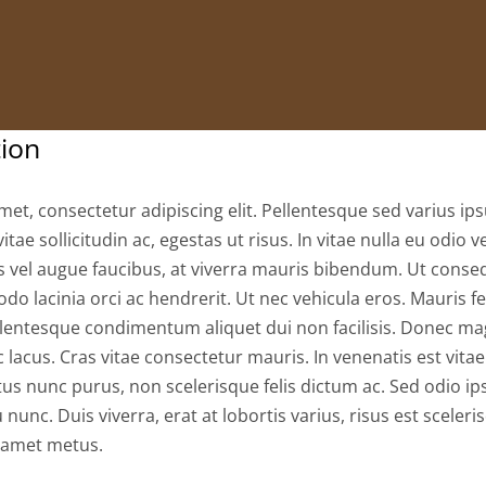
tion
et, consectetur adipiscing elit. Pellentesque sed varius ips
vitae sollicitudin ac, egestas ut risus. In vitae nulla eu odio ve
us vel augue faucibus, at viverra mauris bibendum. Ut cons
o lacinia orci ac hendrerit. Ut nec vehicula eros. Mauris fe
entesque condimentum aliquet dui non facilisis. Donec mag
 lacus. Cras vitae consectetur mauris. In venenatis est vita
us nunc purus, non scelerisque felis dictum ac. Sed odio ip
 nunc. Duis viverra, erat at lobortis varius, risus est sceleri
t amet metus.