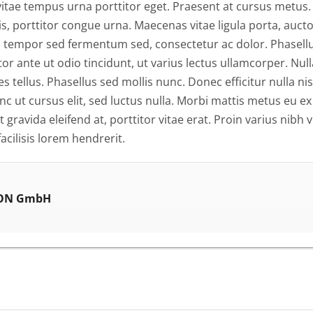
, vitae tempus urna porttitor eget. Praesent at cursus metus
is, porttitor congue urna. Maecenas vitae ligula porta, auct
us, tempor sed fermentum sed, consectetur ac dolor. Phasell
or ante ut odio tincidunt, ut varius lectus ullamcorper. Nul
ices tellus. Phasellus sed mollis nunc. Donec efficitur nulla ni
unc ut cursus elit, sed luctus nulla. Morbi mattis metus eu ex 
t gravida eleifend at, porttitor vitae erat. Proin varius nibh
cilisis lorem hendrerit.
ON GmbH