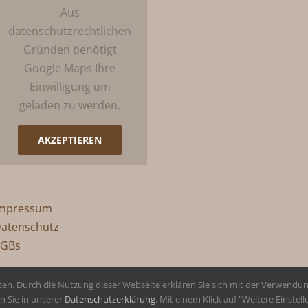
Aus
datenschutzrechtlichen
Gründen benötigt
Google Maps Ihre
Einwilligung um
geladen zu werden.
AKZEPTIEREN
mpressum
atenschutz
GBs
n. Durch die Nutzung dieser Webseite erklären Sie sich mit der Verwendung
n Sie in unserer
Datenschutzerklärung
. Mit einem Klick auf "Weitere Einst