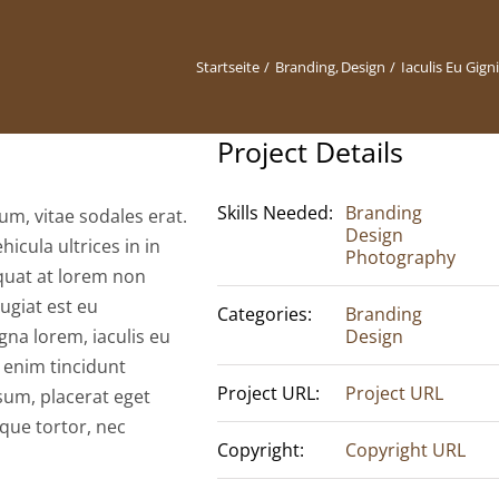
Startseite
Branding
Design
Iaculis Eu Gigni
Project Details
Skills Needed:
Branding
um, vitae sodales erat.
Design
hicula ultrices in in
Photography
equat at lorem non
ugiat est eu
Categories:
Branding
na lorem, iaculis eu
Design
e enim tincidunt
Project URL:
Project URL
sum, placerat eget
sque tortor, nec
Copyright:
Copyright URL