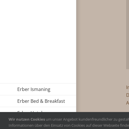
I
Erber Ismaning
D
Erber Bed & Breakfast
A
Erber Hotel
Wir nutzen Cookies
um unser Angebot kundenfreundlicher zu gestalte
Informationen über den Einsatz von Cookies auf dieser Webseite finde