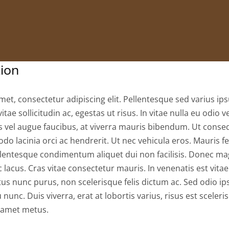
tion
et, consectetur adipiscing elit. Pellentesque sed varius ips
vitae sollicitudin ac, egestas ut risus. In vitae nulla eu odio ve
us vel augue faucibus, at viverra mauris bibendum. Ut cons
o lacinia orci ac hendrerit. Ut nec vehicula eros. Mauris fe
entesque condimentum aliquet dui non facilisis. Donec mag
 lacus. Cras vitae consectetur mauris. In venenatis est vita
us nunc purus, non scelerisque felis dictum ac. Sed odio ip
 nunc. Duis viverra, erat at lobortis varius, risus est sceleri
t amet metus.