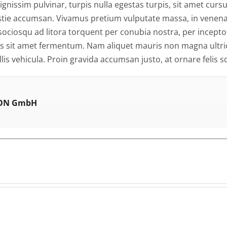
ignissim pulvinar, turpis nulla egestas turpis, sit amet cur
stie accumsan. Vivamus pretium vulputate massa, in venen
i sociosqu ad litora torquent per conubia nostra, per incep
pis sit amet fermentum. Nam aliquet mauris non magna ultri
is vehicula. Proin gravida accumsan justo, at ornare felis sol
ON GmbH