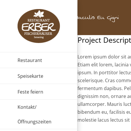
Zum
Inhalt
Iaculis Eu Gigni
springen
Project Descrip
Lorem ipsum dolor sit am
Restaurant
Etiam elit lorem, lacinia 
ipsum. In porttitor lect
Speisekarte
scelerisque. Cras commod
fermentum dapibus. Pell
Feste feiern
dignissim non, ornare ac
ullamcorper. Mauris luct
Kontakt/
bibendum eu, facilisis eu
molestie lacus lectus si
Öffnungszeiten