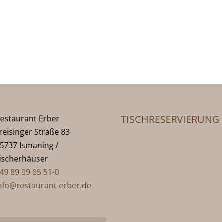
TISCHRESERVIERUNG
estaurant Erber
reisinger Straße 83
5737 Ismaning /
ischerhäuser
49 89 99 65 51-0
nfo@restaurant-erber.de