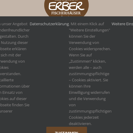
 unser Angebot
Datenschutzerklärung
. Mit einem Klick auf
Weitere Ein
ndenfreundlicher
"Weitere Einstellungen"
gestalten. Durch
können Sie der
e Nutzung dieser
Verwendung von
bseite erklären
Cookies widersprechen.
 sich mit der
Wenn Sie auf
rwendung von
„Zustimmen“ klicken,
okies
werden alle – auch
nverstanden.
zustimmungspflichtige
aillierte
– Cookies aktiviert. Sie
formationen über
können Ihre
n Einsatz von
Einwilligung widerrufen
kies auf dieser
und die Verwendung
bseite finden Sie
von
unserer
zustimmungspflichtigen
Cookies jederzeit
deaktivieren.