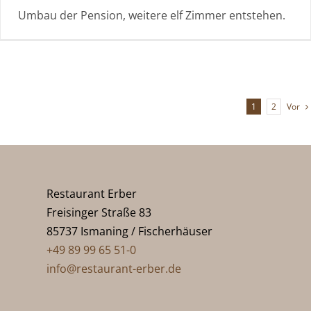
Umbau der Pension, weitere elf Zimmer entstehen.
Vor
1
2
Restaurant Erber
Freisinger Straße 83
85737 Ismaning / Fischerhäuser
+49 89 99 65 51-0
info@restaurant-erber.de