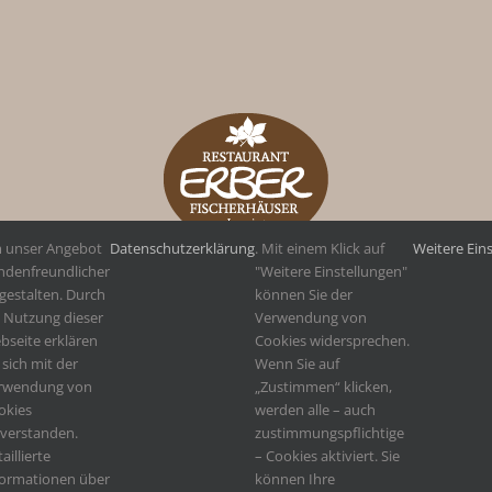
 unser Angebot
Datenschutzerklärung
. Mit einem Klick auf
Weitere Ein
ndenfreundlicher
"Weitere Einstellungen"
gestalten. Durch
können Sie der
e Nutzung dieser
Verwendung von
bseite erklären
Cookies widersprechen.
 sich mit der
Wenn Sie auf
rwendung von
„Zustimmen“ klicken,
okies
werden alle – auch
nverstanden.
zustimmungspflichtige
aillierte
– Cookies aktiviert. Sie
formationen über
können Ihre