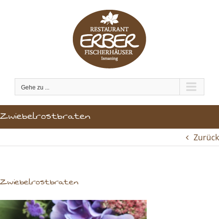
Zum
Inhalt
springen
Gehe zu ...
Zwiebelrostbraten
Zurück
Zwiebelrostbraten