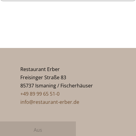
Restaurant Erber
Freisinger Straße 83
85737 Ismaning / Fischerhäuser
+49 89 99 65 51-0
info@restaurant-erber.de
Aus