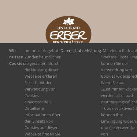
Wir
um unser Angebot
Datenschutzerklärung
. Mit einem Klick auf
nutzen
kundenfreundlicher
"Weitere Einstellun
Cookies
zu gestalten. Durch
können Sie der
die Nutzung dieser
Verwendung von
Webseite erklären
Cookies widersprec
Sie sich mit der
Wenn Sie auf
Verwendung von
„Zustimmen“ klicke
Cookies
werden alle – auch
einverstanden.
zustimmungspflicht
Detaillierte
– Cookies aktiviert. 
Informationen über
können Ihre
den Einsatz von
Einwilligung widerr
Cookies auf dieser
und die Verwendun
Webseite finden Sie
von